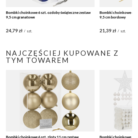
Bombki choinkowe 6 szt. ozdoby świąteczne zestaw
Bombki choinkowe 6 sz
9,5 cm granatowe
9,5 cm bordowy
24,79 zł
21,39 zł
/
szt.
/
szt.
NAJCZĘŚCIEJ KUPOWANE Z
TYM TOWAREM
Bombki choinkowe 6 szt. złoty 11 cm zestaw
Bombki choinkowe 100 