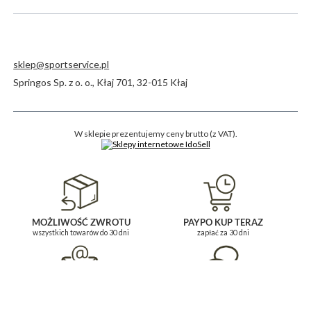
sklep@sportservice.pl
Springos Sp. z o. o.
,
Kłaj 701
,
32-015
Kłaj
W sklepie prezentujemy ceny brutto (z VAT).
MOŻLIWOŚĆ ZWROTU
PAYPO KUP TERAZ
wszystkich towarów do 30 dni
zapłać za 30 dni
BĄDŹ NA BIEŻĄCO
POMOC I KONTAKT
i zapisz się do newslettera