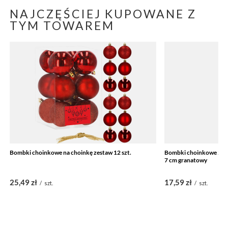
NAJCZĘŚCIEJ KUPOWANE Z
TYM TOWAREM
Bombki choinkowe na choinkę zestaw 12 szt.
Bombki choinkowe 20 s
7 cm granatowy
25,49 zł
17,59 zł
/
szt.
/
szt.