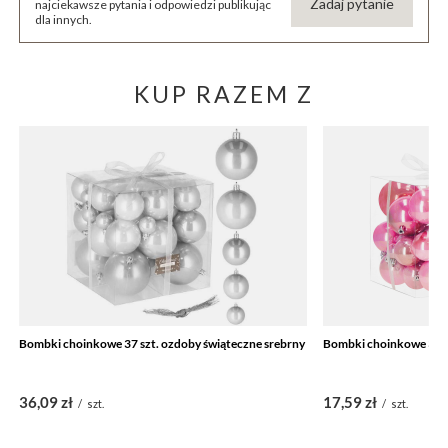
Zadaj pytanie
najciekawsze pytania i odpowiedzi publikując
dla innych.
KUP RAZEM Z
Bombki choinkowe 37 szt. ozdoby świąteczne srebrny
Bombki choinkowe 37 s
36,09 zł
17,59 zł
/
szt.
/
szt.