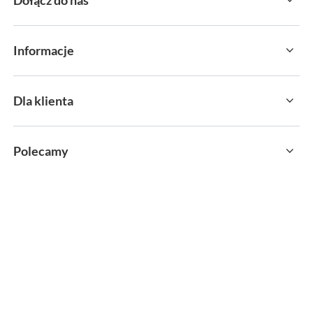
Informacje
Dla klienta
Polecamy
sklep@sportservice.pl
Springos Sp. z o. o.
,
Kłaj 701
,
32-015
Kłaj
W sklepie prezentujemy ceny brutto (z VAT).