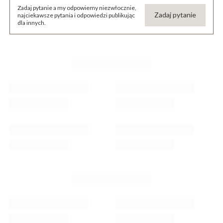
Zadaj pytanie a my odpowiemy niezwłocznie,
Zadaj pytanie
najciekawsze pytania i odpowiedzi publikując
dla innych.
KUP RAZEM Z
Kurtyna świetlna 1000 l
wewnętrzno-zewnętrzne
137,99 zł
/
szt.
Kurtyna świetlna 1000 led girlanda, lampki
wewnętrzno-zewnętrzne sople zimny biały z flash
176,99 zł
/
szt.