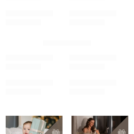
NAJCZĘŚCIEJ KUPOWANE Z
TYM TOWAREM
Lampki choinkowe 500 led biały zimny 41,5 m
Girlanda świąteczna 2
oświetlenie świąteczne IP44
zielony
93,09 zł
22,49 zł
/
szt.
/
szt.