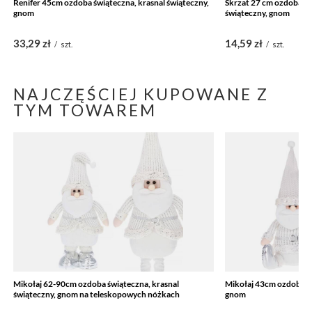
Renifer 45cm ozdoba świąteczna, krasnal świąteczny,
Skrzat 27 cm ozdoba świ
gnom
świąteczny, gnom
33,29 zł
14,59 zł
/
szt.
/
szt.
NAJCZĘŚCIEJ KUPOWANE Z
TYM TOWAREM
Mikołaj 62-90cm ozdoba świąteczna, krasnal
Mikołaj 43cm ozdoba św
świąteczny, gnom na teleskopowych nóżkach
gnom