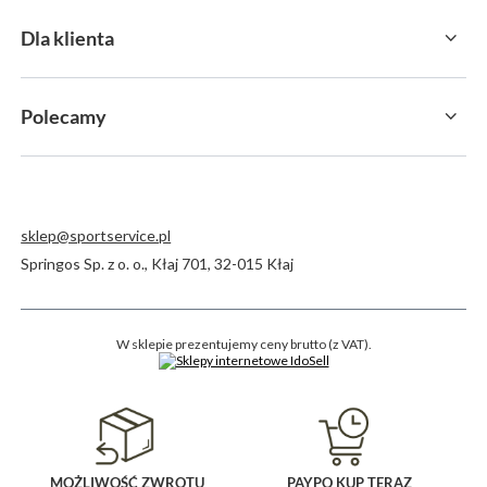
Dla klienta
Polecamy
sklep@sportservice.pl
Springos Sp. z o. o.
,
Kłaj 701
,
32-015
Kłaj
W sklepie prezentujemy ceny brutto (z VAT).
MOŻLIWOŚĆ ZWROTU
PAYPO KUP TERAZ