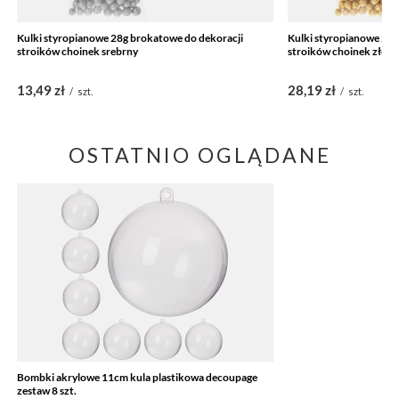
Kulki styropianowe 28g brokatowe do dekoracji
Kulki styropianowe 20g
stroików choinek srebrny
stroików choinek złoty
13,49 zł
28,19 zł
/
szt.
/
szt.
OSTATNIO OGLĄDANE
Bombki akrylowe 11cm kula plastikowa decoupage
zestaw 8 szt.