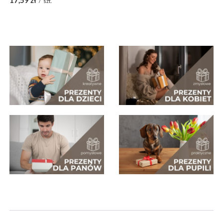
17,59 zł
/
szt.