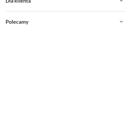
Dla klienta
Polecamy
sklep@sportservice.pl
Springos Sp. z o. o.
,
Kłaj 701
,
32-015
Kłaj
W sklepie prezentujemy ceny brutto (z VAT).
MOŻLIWOŚĆ ZWROTU
PAYPO KUP TERAZ
wszystkich towarów do 30 dni
zapłać za 30 dni