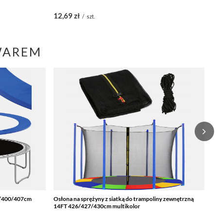
12,69 zł
1
/
szt.
WAREM
6/400/407cm
Osłona na sprężyny z siatką do trampoliny zewnętrzną
Gr
14FT 426/427/430cm multikolor
c