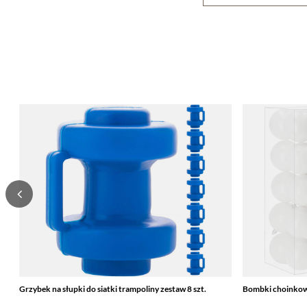
Grzybek na słupki do siatki trampoliny zestaw 8 szt.
Bombki choinkowe