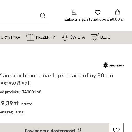
Zaloguj się
Listy zakupowe
0,00 zł
TURYSTYKA
PREZENTY
ŚWIĘTA
BLOG
ianka ochronna na słupki trampoliny 80 cm
estaw 8 szt.
od produktu: TA0001 x8
9,39 zł
brutto
ena regularna:
Powiadom o dostępności