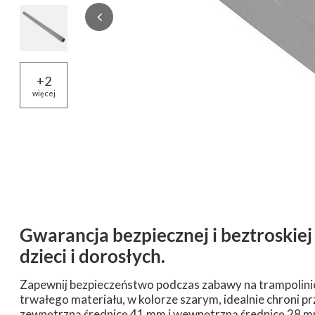
+
2
więcej
Gwarancja bezpiecznej i beztroskiej
dzieci i dorosłych.
Zapewnij bezpieczeństwo podczas zabawy na trampolinie
trwałego materiału, w kolorze szarym, idealnie chroni p
zewnętrzną średnicę 41 mm i wewnętrzną średnicę 28 mm,