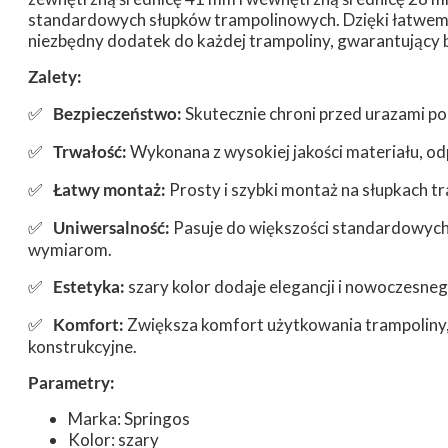
standardowych słupków trampolinowych. Dzięki łatwemu 
niezbędny dodatek do każdej trampoliny, gwarantujący 
Zalety:
Bezpieczeństwo:
Skutecznie chroni przed urazami po
✅
Trwałość:
Wykonana z wysokiej jakości materiału, o
✅
Łatwy montaż:
Prosty i szybki montaż na słupkach tr
✅
Uniwersalność:
Pasuje do większości standardowyc
✅
wymiarom.
Estetyka:
szary kolor dodaje elegancji i nowoczesne
✅
Komfort:
Zwiększa komfort użytkowania trampoliny, 
✅
konstrukcyjne.
Parametry:
Marka: Springos
Kolor: szary