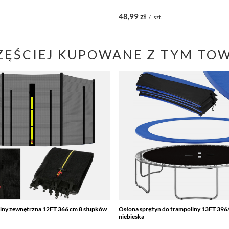
48,99 zł
/
szt.
ZĘŚCIEJ KUPOWANE Z TYM TO
liny zewnętrzna 12FT 366 cm 8 słupków
Osłona sprężyn do trampoliny 13FT 39
niebieska