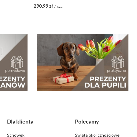
290,99 zł
1
/
szt.
Dla klienta
Polecamy
Schowek
Święta okolicznościowe