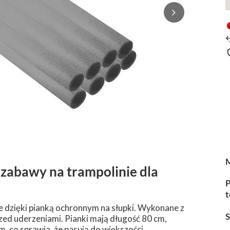
 zabawy na trampolinie dla
P
t
 dzięki pianką ochronnym na słupki. Wykonane z
rzed uderzeniami. Pianki mają długość 80 cm,
 co sprawia, że pasują do większości