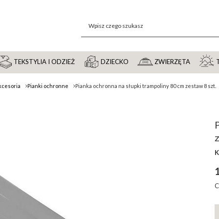
TEKSTYLIA I ODZIEŻ
DZIECKO
ZWIERZĘTA
akcesoria
Pianki ochronne
Pianka ochronna na słupki trampoliny 80 cm zestaw 8 szt.
P
z
K
1
C