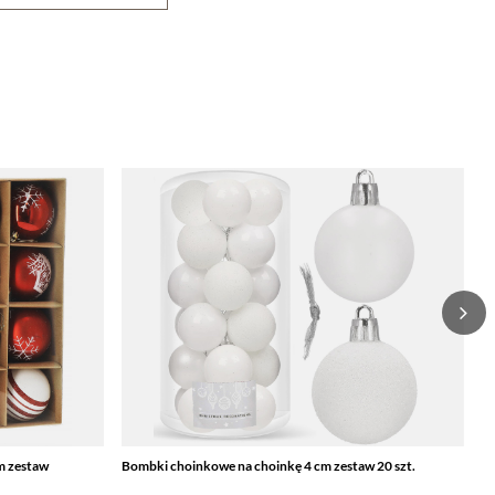
m zestaw
Bombki choinkowe na choinkę 4 cm zestaw 20 szt.
Bo