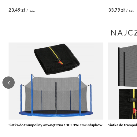
23,49 zł
33,79 zł
/
szt.
/
szt.
NAJC
Siatka do trampoliny wewnętrzna 13FT 396 cm 8 słupków
Siatka do trampo