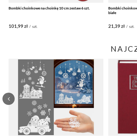
Bombki choinkowe na choinkę 10 cm zestaw 6 szt.
Bombki choinkowe
białe
101,99 zł
21,39 zł
/
szt.
/
szt.
NAJC