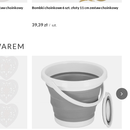
staw choinkowy
Bombki choinkowe 6 szt. złoty 11 cm zestaw choinkowy
Cz
c
39,39 zł
1
/
szt.
WAREM