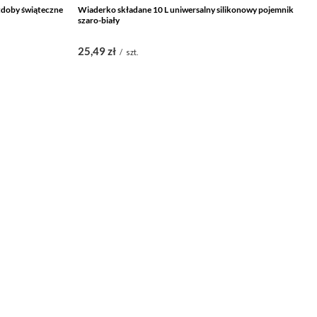
zdoby świąteczne
Wiaderko składane 10 L uniwersalny silikonowy pojemnik
Po
szaro-biały
wi
25,49 zł
1
/
szt.