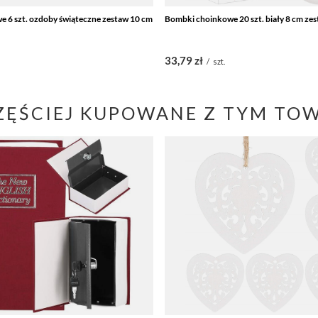
 6 szt. ozdoby świąteczne zestaw 10 cm
Bombki choinkowe 20 szt. biały 8 cm ze
33,79 zł
/
szt.
ZĘŚCIEJ KUPOWANE Z TYM TO