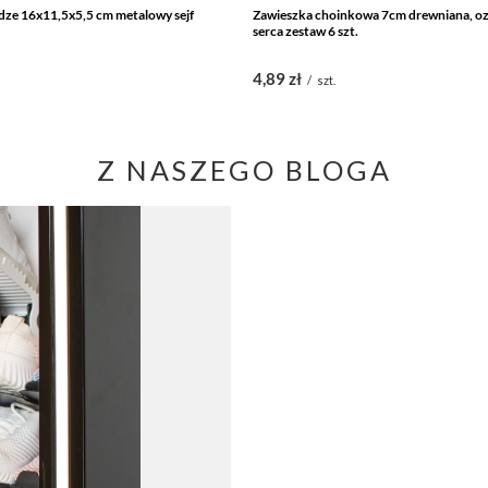
ądze 16x11,5x5,5 cm metalowy sejf
Zawieszka choinkowa 7cm drewniana, o
serca zestaw 6 szt.
4,89 zł
/
szt.
Z NASZEGO BLOGA