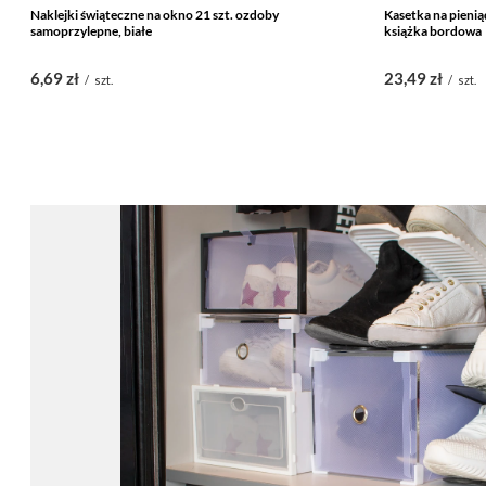
Naklejki świąteczne na okno 21 szt. ozdoby
Kasetka na pieni
samoprzylepne, białe
książka bordowa
6,69 zł
23,49 zł
/
szt.
/
szt.