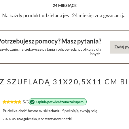
24 MIESIĄCE
Na każdy produkt udzielana jest 24 miesięczna gwarancja.
Potrzebujesz pomocy? Masz pytania?
Zadaj p
zwłocznie, najciekawsze pytania i odpowiedzi publikując dla
innych.
 Z SZUFLADĄ 31X20,5X11 CM B
5/5
Opinia potwierdzona zakupem
Pudełka dość łatwe w składaniu. Spełniają swoją rolę.
2024-05-05
Agnieszka, Konstantynów Łódzki