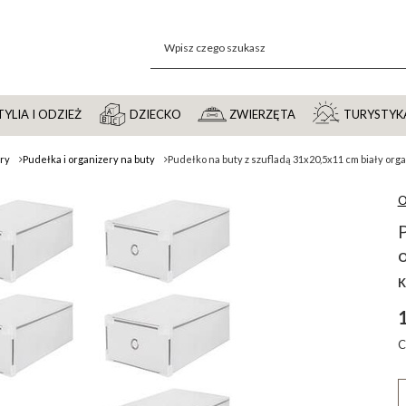
YLIA I ODZIEŻ
DZIECKO
ZWIERZĘTA
TURYSTYK
ery
Pudełka i organizery na buty
Pudełko na buty z szufladą 31x20,5x11 cm biały orga
O
P
o
K
C