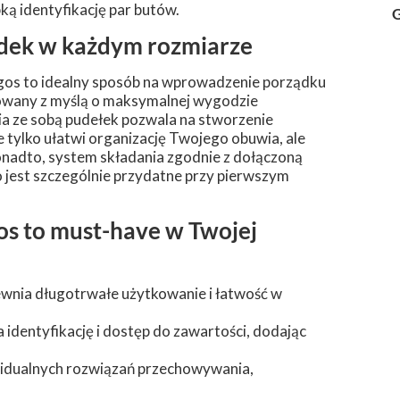
ką identyfikację par butów.
G
ządek w każdym rozmiarze
ngos to idealny sposób na wprowadzenie porządku
towany z myślą o maksymalnej wygodzie
ia ze sobą pudełek pozwala na stworzenie
tylko ułatwi organizację Twojego obuwia, ale
onadto, system składania zgodnie z dołączoną
co jest szczególnie przydatne przy pierwszym
os to must-have w Twojej
pewnia długotrwałe użytkowanie i łatwość w
 identyfikację i dostęp do zawartości, dodając
widualnych rozwiązań przechowywania,