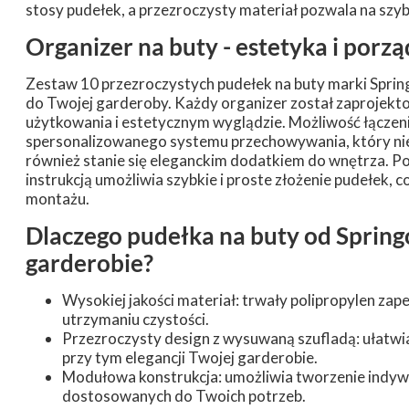
stosy pudełek, a przezroczysty materiał pozwala na szyb
Organizer na buty - estetyka i por
Zestaw 10 przezroczystych pudełek na buty marki Spri
do Twojej garderoby. Każdy organizer został zaprojek
użytkowania i estetycznym wyglądzie. Możliwość łączen
spersonalizowanego systemu przechowywania, który nie 
również stanie się eleganckim dodatkiem do wnętrza. P
instrukcją umożliwia szybkie i proste złożenie pudełek, 
montażu.
Dlaczego pudełka na buty od Spring
garderobie?
Wysokiej jakości materiał: trwały polipropylen za
utrzymaniu czystości.
Przezroczysty design z wysuwaną szufladą: ułatwia
przy tym elegancji Twojej garderobie.
Modułowa konstrukcja: umożliwia tworzenie indy
dostosowanych do Twoich potrzeb.