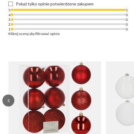
Pokaż tylko opinie potwierdzone zakupem
5
1
4
0
3
0
2
0
1
0
Kliknij ocenę aby filtrować opinie