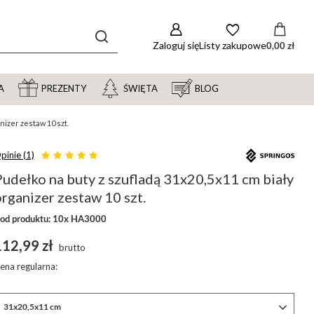
Zaloguj się
Listy zakupowe
0,00 zł
A
PREZENTY
ŚWIĘTA
BLOG
nizer zestaw 10 szt.
pinie (1)
udełko na buty z szufladą 31x20,5x11 cm biały
rganizer zestaw 10 szt.
od produktu: 10x HA3000
112,99 zł
brutto
ena regularna:
31x20,5x11 cm