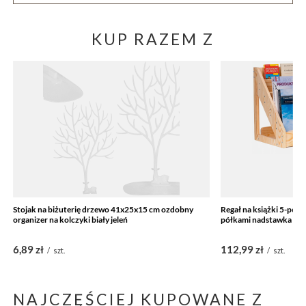
KUP RAZEM Z
Stojak na biżuterię drzewo 41x25x15 cm ozdobny
Regał na książki 5-poz
organizer na kolczyki biały jeleń
półkami nadstawka na 
6,89 zł
112,99 zł
/
szt.
/
szt.
NAJCZĘŚCIEJ KUPOWANE Z