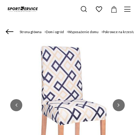
Strona główna
Dom i ogród
Wyposażenie domu
Pokrowce na krzesła