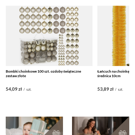
Bombki choinkowe 100 szt. ozdoby świąteczne
Łańcuch na choinkę 6m 
zestaw złote
średnica 10cm
54,09 zł
53,89 zł
/
szt.
/
szt.