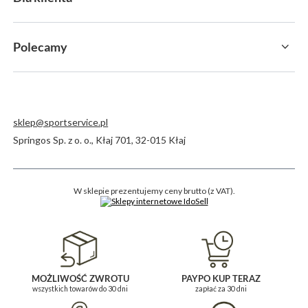
Polecamy
sklep@sportservice.pl
Springos Sp. z o. o.
,
Kłaj 701
,
32-015
Kłaj
W sklepie prezentujemy ceny brutto (z VAT).
MOŻLIWOŚĆ ZWROTU
PAYPO KUP TERAZ
wszystkich towarów do 30 dni
zapłać za 30 dni