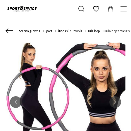
Strona główna
Sport
Fitness i siłownia
Hula hop
Hula hop z masaż