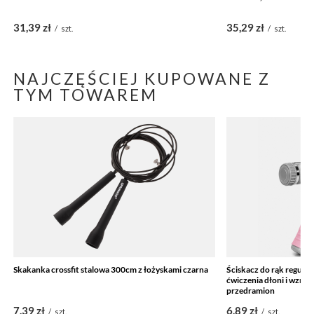
31,39 zł
35,29 zł
/
szt.
/
szt.
NAJCZĘŚCIEJ KUPOWANE Z
TYM TOWAREM
Skakanka crossfit stalowa 300cm z łożyskami czarna
Ściskacz do rąk regulo
ćwiczenia dłoni i wzma
przedramion
7,39 zł
6,89 zł
/
szt.
/
szt.