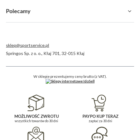
Polecamy
sklep@sportservice.pl
Springos Sp. z o. o.
,
Kłaj 701
,
32-015
Kłaj
W sklepie prezentujemy ceny brutto (z VAT).
MOŻLIWOŚĆ ZWROTU
PAYPO KUP TERAZ
wszystkich towarów do 30 dni
zapłać za 30 dni