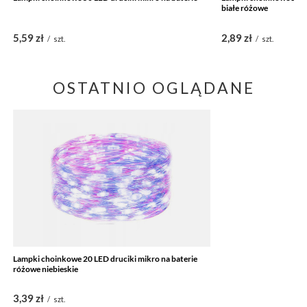
białe różowe
5,59 zł
2,89 zł
/
szt.
/
szt.
OSTATNIO OGLĄDANE
Lampki choinkowe 20 LED druciki mikro na baterie
różowe niebieskie
3,39 zł
/
szt.