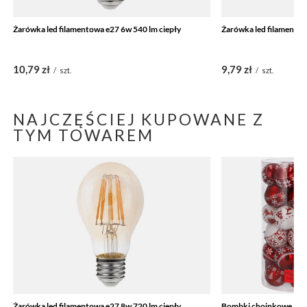
Żarówka led filamentowa e27 6w 540 lm ciepły
Żarówka led filamentow
10,79 zł
9,79 zł
/
szt.
/
szt.
NAJCZĘŚCIEJ KUPOWANE Z
TYM TOWAREM
Żarówka led filamentowa e27 8w 720 lm ciepły
Bombki choinkowe 30 s