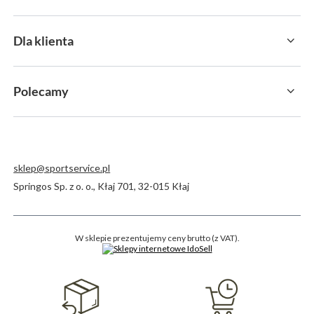
Dla klienta
Polecamy
sklep@sportservice.pl
Springos Sp. z o. o.
,
Kłaj 701
,
32-015
Kłaj
W sklepie prezentujemy ceny brutto (z VAT).