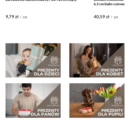
6,5 cm biało-czerwone
9,79 zł
40,59 zł
/
szt.
/
szt.