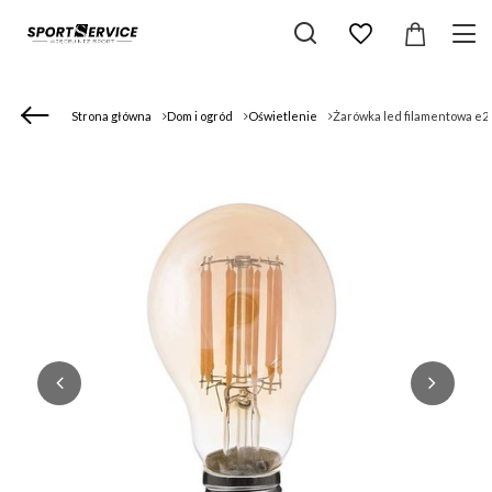
Strona główna
Dom i ogród
Oświetlenie
Żarówka led filamentowa e27