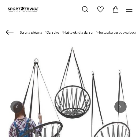
Strona główna
Dziecko
Huśtawki dla dzieci
Huśtawka ogrodowa bocia