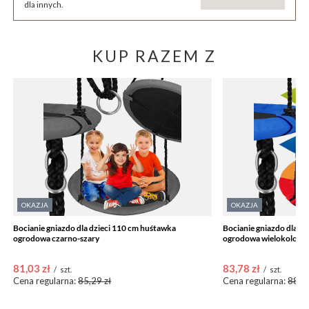
dla innych.
KUP RAZEM Z
OKAZJA
OKAZJA
Bocianie gniazdo dla dzieci 110 cm huśtawka
Bocianie gniazdo dla d
ogrodowa czarno-szary
ogrodowa wielokoloro
81,03 zł
83,78 zł
/
szt.
/
szt.
Cena regularna:
85,29 zł
Cena regularna:
88,19