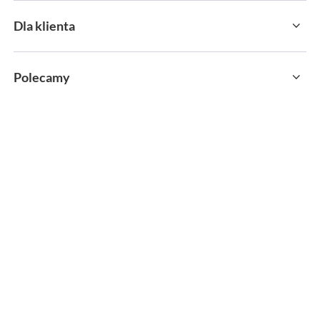
Dla klienta
Polecamy
sklep@sportservice.pl
Springos Sp. z o. o.
,
Kłaj 701
,
32-015
Kłaj
W sklepie prezentujemy ceny brutto (z VAT).
MOŻLIWOŚĆ ZWROTU
PAYPO KUP TERAZ