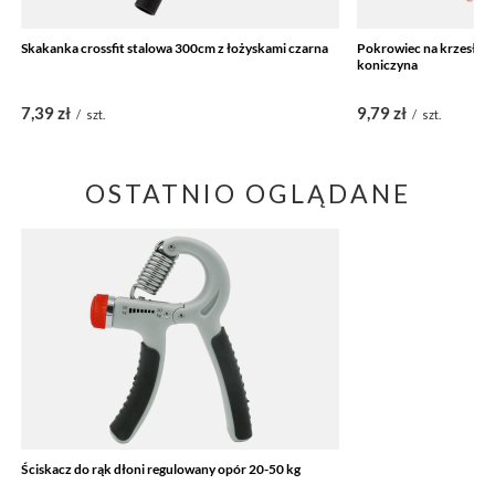
Skakanka crossfit stalowa 300cm z łożyskami czarna
Pokrowiec na krzesło 
koniczyna
7,39 zł
9,79 zł
/
szt.
/
szt.
OSTATNIO OGLĄDANE
Ściskacz do rąk dłoni regulowany opór 20-50 kg