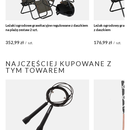
Leżaki ogrodowe grawitacyjne regulowane z daszkiem
Leżak ogrodowy grawita
na plażę zestaw 2 szt.
z daszkiem
352,99 zł
176,99 zł
/
szt.
/
szt.
NAJCZĘŚCIEJ KUPOWANE Z
TYM TOWAREM