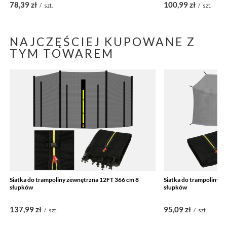
78,39 zł
100,99 zł
/
szt.
/
szt.
NAJCZĘŚCIEJ KUPOWANE Z
TYM TOWAREM
Siatka do trampoliny zewnętrzna 12FT 366 cm 8
Siatka do trampoliny 
słupków
słupków
137,99 zł
95,09 zł
/
szt.
/
szt.