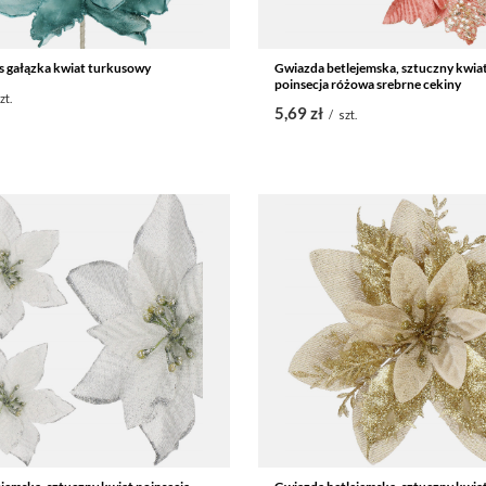
s gałązka kwiat turkusowy
Gwiazda betlejemska, sztuczny kwiat 
poinsecja różowa srebrne cekiny
zt.
5,69 zł
/
szt.