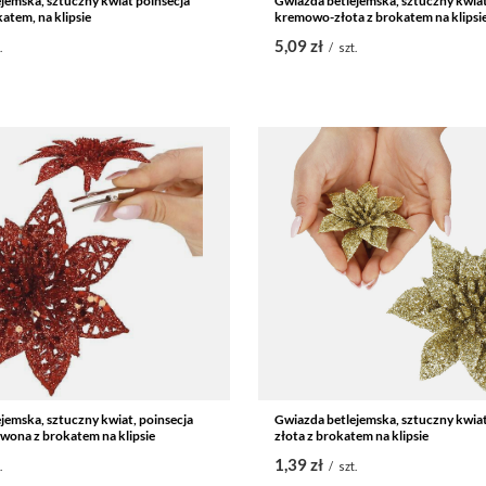
jemska, sztuczny kwiat poinsecja
Gwiazda betlejemska, sztuczny kwiat
atem, na klipsie
kremowo-złota z brokatem na klipsi
5,09 zł
.
/
szt.
jemska, sztuczny kwiat, poinsecja
Gwiazda betlejemska, sztuczny kwiat
wona z brokatem na klipsie
złota z brokatem na klipsie
1,39 zł
.
/
szt.