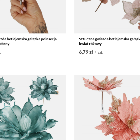
zda betlejemska gałązka poinsecja
Sztuczna gwiazda betlejemska gałązk
rebrny
kwiat różowy
6,79 zł
.
/
szt.