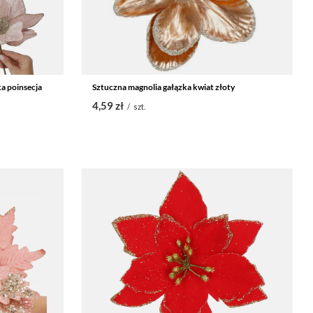
a poinsecja
Sztuczna magnolia gałązka kwiat złoty
4,59 zł
/
szt.