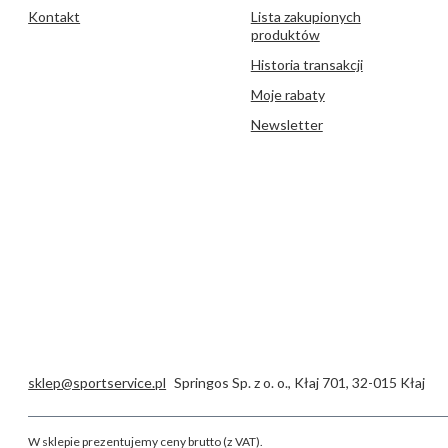
Kontakt
Lista zakupionych
produktów
Historia transakcji
Moje rabaty
Newsletter
sklep@sportservice.pl
Springos Sp. z o. o.
,
Kłaj 701
,
32-015
Kłaj
W sklepie prezentujemy ceny brutto (z VAT).