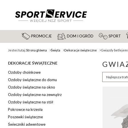
PROMOCJE
DOM I OGRÓD
SPORT
Jesteś tutaj:
Strona główna
Święta
Dekoracje świąteczne
Gwiazdy betlejem
GWIAZ
DEKORACJE ŚWIĄTECZNE
Ozdoby choinkowe
Zmień sortow
Najlepsza traf
Ozdoby świąteczne do domu
Ozdoby świąteczne na okno
Ozdoby świąteczne na zewnątrz
Ozdoby świąteczne na stół
Pokrowce na krzesła
Poszewki świąteczne
Świeczniki adwentowe