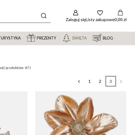
Zaloguj się
Listy zakupowe
0,00 zł
TURYSTYKA
PREZENTY
ŚWIĘTA
BLOG
ilość produktów:
47
)
1
2
3