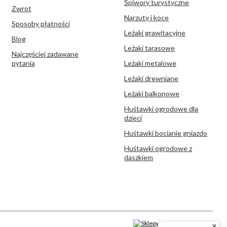
Śpiwory turystyczne
Zwrot
Narzuty i koce
Sposoby płatności
Leżaki grawitacyjne
Blog
Leżaki tarasowe
Najczęściej zadawane
pytania
Leżaki metalowe
Leżaki drewniane
Leżaki balkonowe
Huśtawki ogrodowe dla
dzieci
Huśtawki bocianie gniazdo
Huśtawki ogrodowe z
daszkiem