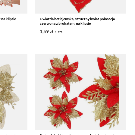
na klipsie
Gwiazda betlejemska, sztuczny kwiat poinsecja
czerwona z brokatem, na klipsie
1,59 zł
/
szt.