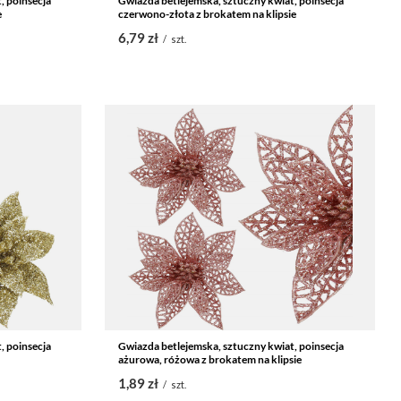
, poinsecja
Gwiazda betlejemska, sztuczny kwiat, poinsecja
e
czerwono-złota z brokatem na klipsie
6,79 zł
/
szt.
, poinsecja
Gwiazda betlejemska, sztuczny kwiat, poinsecja
ażurowa, różowa z brokatem na klipsie
1,89 zł
/
szt.