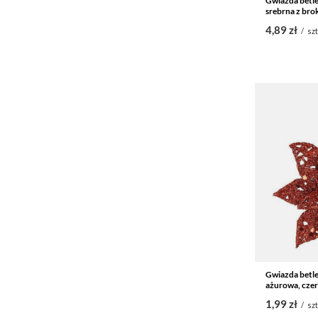
Gwiazda betle
srebrna z brok
4,89 zł
/
szt
Gwiazda betle
ażurowa, czer
1,99 zł
/
szt