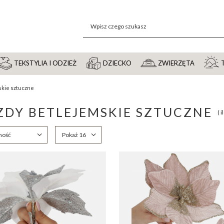
TEKSTYLIA I ODZIEŻ
DZIECKO
ZWIERZĘTA
skie sztuczne
DY BETLEJEMSKIE SZTUCZNE
( 
anie
ność
Zmień ilość wyświetlanych produktów
Pokaż 16