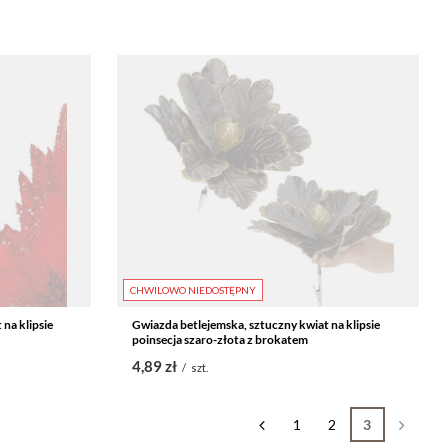
CHWILOWO NIEDOSTĘPNY
na klipsie
Gwiazda betlejemska, sztuczny kwiat na klipsie
poinsecja szaro-złota z brokatem
4,89 zł
/
szt.
1
2
3