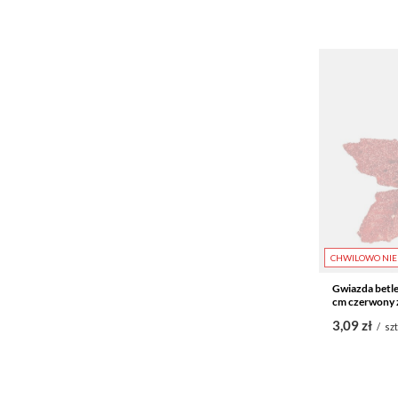
CHWILOWO NIE
Gwiazda betle
cm czerwony 
3,09 zł
/
szt