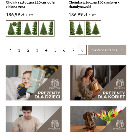
Choinka sztuczna 220 cm jodła
Choinka sztuczna 150 cm świerk
zielona Vera
skandynawski
186,99 zł
186,99 zł
/
szt.
/
szt.
1
2
3
4
5
6
7
8
Następna strona