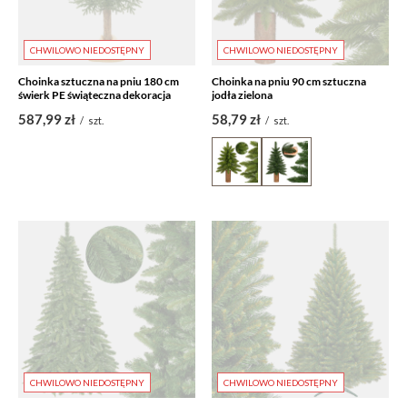
CHWILOWO NIEDOSTĘPNY
CHWILOWO NIEDOSTĘPNY
Choinka sztuczna na pniu 180 cm
Choinka na pniu 90 cm sztuczna
świerk PE świąteczna dekoracja
jodła zielona
587,99 zł
58,79 zł
/
szt.
/
szt.
CHWILOWO NIEDOSTĘPNY
CHWILOWO NIEDOSTĘPNY