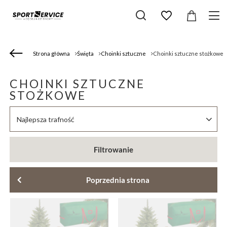
Strona główna
Święta
Choinki sztuczne
Choinki sztuczne stożkowe
CHOINKI SZTUCZNE
STOŻKOWE
Zmień sortowanie
Najlepsza trafność
Filtrowanie
Poprzednia strona