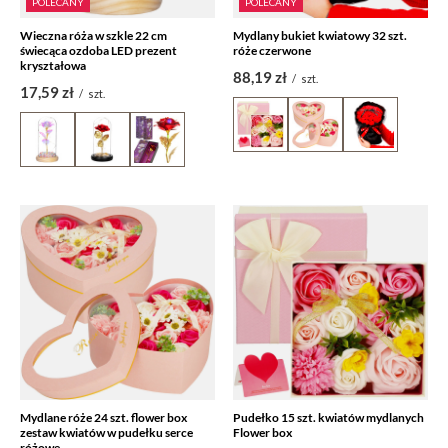
POLECANY
POLECANY
Wieczna róża w szkle 22 cm
Mydlany bukiet kwiatowy 32 szt.
świecąca ozdoba LED prezent
róże czerwone
kryształowa
88,19 zł
/
szt.
17,59 zł
/
szt.
Mydlane róże 24 szt. flower box
Pudełko 15 szt. kwiatów mydlanych
zestaw kwiatów w pudełku serce
Flower box
różowe