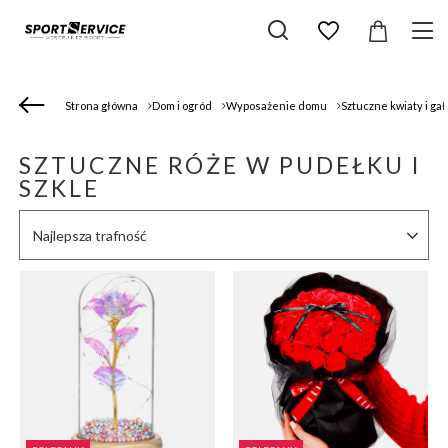
Strona główna
Dom i ogród
Wyposażenie domu
Sztuczne kwiaty i gał
SZTUCZNE RÓŻE W PUDEŁKU I
SZKLE
Zmień sortowanie
Najlepsza trafność