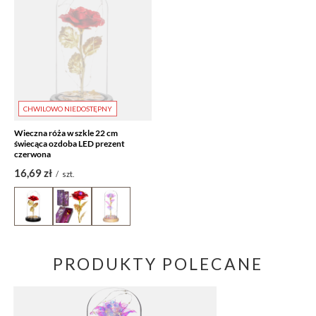
CHWILOWO NIEDOSTĘPNY
Wieczna róża w szkle 22 cm
świecąca ozdoba LED prezent
czerwona
16,69 zł
/
szt.
PRODUKTY POLECANE