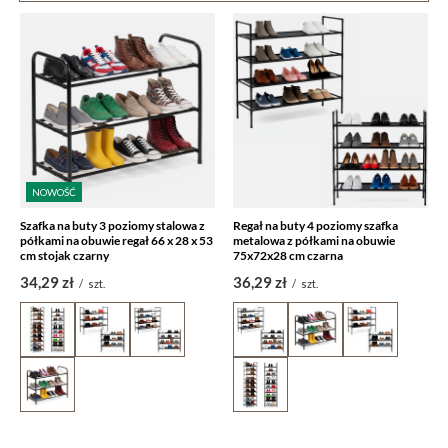
NOWOŚĆ
Szafka na buty 3 poziomy stalowa z
Regał na buty 4 poziomy szafka
półkami na obuwie regał 66 x 28 x 53
metalowa z półkami na obuwie
cm stojak czarny
75x72x28 cm czarna
34,29 zł
36,29 zł
/
szt.
/
szt.