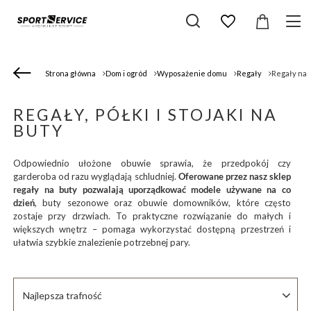
Strona główna
Dom i ogród
Wyposażenie domu
Regały
Regały na 
REGAŁY, PÓŁKI I STOJAKI NA
BUTY
Odpowiednio ułożone obuwie sprawia, że przedpokój czy
garderoba od razu wyglądają schludniej.
Oferowane przez nasz sklep
regały na buty pozwalają uporządkować modele używane na co
dzień
, buty sezonowe oraz obuwie domowników, które często
zostaje przy drzwiach. To praktyczne rozwiązanie do małych i
większych wnętrz – pomaga wykorzystać dostępną przestrzeń i
ułatwia szybkie znalezienie potrzebnej pary.
Zmień sortowanie
Najlepsza trafność