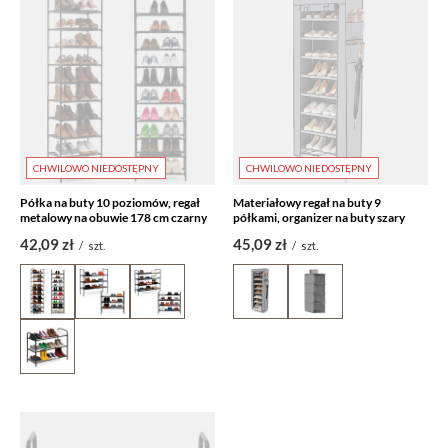
CHWILOWO NIEDOSTĘPNY
CHWILOWO NIEDOSTĘPNY
Półka na buty 10 poziomów, regał
Materiałowy regał na buty 9
metalowy na obuwie 178 cm czarny
półkami, organizer na buty szary
42,09 zł
45,09 zł
/
szt.
/
szt.