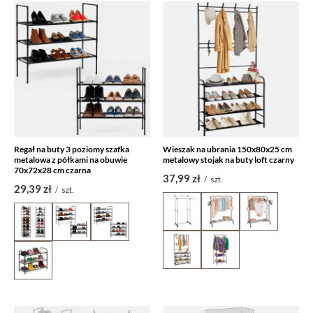
Regał na buty 3 poziomy szafka
Wieszak na ubrania 150x80x25 cm
metalowa z półkami na obuwie
metalowy stojak na buty loft czarny
70x72x28 cm czarna
37,99 zł
/
szt.
29,39 zł
/
szt.