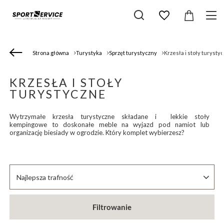
Strona główna
Turystyka
Sprzęt turystyczny
Krzesła i stoły turysty
KRZESŁA I STOŁY
TURYSTYCZNE
Wytrzymałe krzesła turystyczne składane i lekkie stoły
kempingowe to doskonałe meble na wyjazd pod namiot lub
organizację biesiady w ogrodzie. Który komplet wybierzesz?
Zmień sortowanie
Najlepsza trafność
Filtrowanie