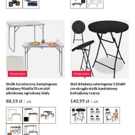
POLECANY
POLECANY
Stolik turystyczny, kempingowy
Stół składany cateringowy 110x80
składany 90x60x70 cm stół
cm okrągły stolik bankietowy
piknikowy, ogrodowy, biały
koktajlowy czarny
88,19 zł
140,99 zł
/
szt.
/
szt.