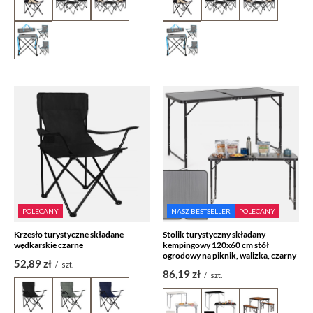
POLECANY
NASZ BESTSELLER
POLECANY
Krzesło turystyczne składane
Stolik turystyczny składany
wędkarskie czarne
kempingowy 120x60 cm stół
ogrodowy na piknik, walizka, czarny
52,89 zł
/
szt.
86,19 zł
/
szt.