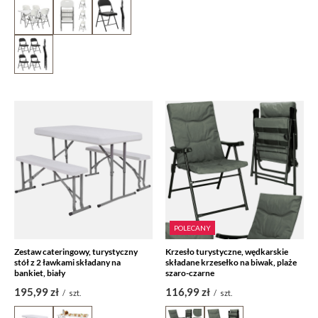
POLECANY
Zestaw cateringowy, turystyczny
Krzesło turystyczne, wędkarskie
stół z 2 ławkami składany na
składane krzesełko na biwak, plaże
bankiet, biały
szaro-czarne
195,99 zł
116,99 zł
/
szt.
/
szt.