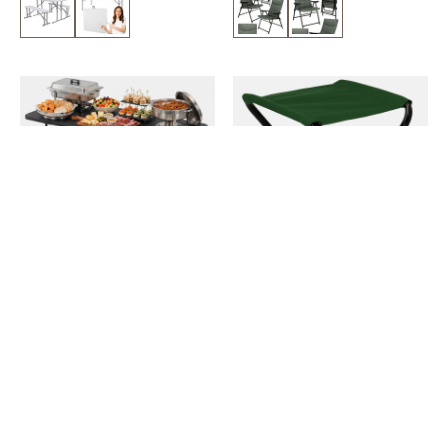
POLECANY
Stół składany cateringowy 180 cm
Krzesło składane turystyczne na
bankietowy stolik ogrodowy,
biwak wędkarskie zielone
turystyczny walizka czarna
19,59 zł
/
szt.
171,99 zł
/
szt.