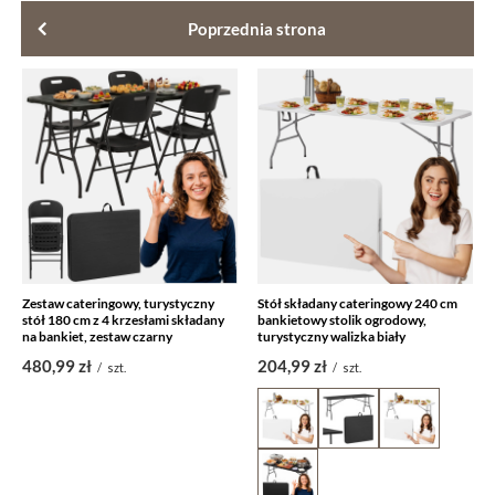
Poprzednia strona
Zestaw cateringowy, turystyczny
Stół składany cateringowy 240 cm
stół 180 cm z 4 krzesłami składany
bankietowy stolik ogrodowy,
na bankiet, zestaw czarny
turystyczny walizka biały
480,99 zł
204,99 zł
/
szt.
/
szt.