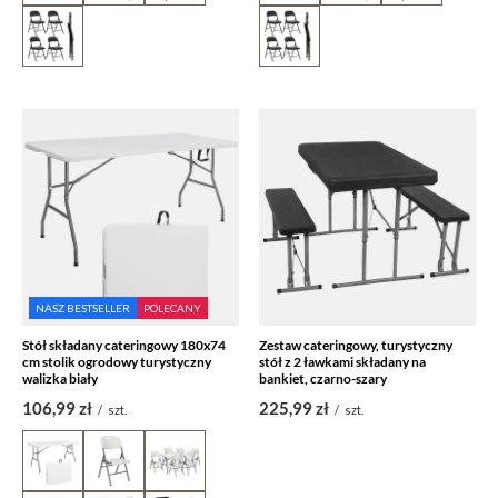
NASZ BESTSELLER
POLECANY
Stół składany cateringowy 180x74
Zestaw cateringowy, turystyczny
cm stolik ogrodowy turystyczny
stół z 2 ławkami składany na
walizka biały
bankiet, czarno-szary
106,99 zł
225,99 zł
/
szt.
/
szt.