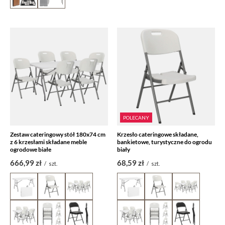
POLECANY
Zestaw cateringowy stół 180x74 cm
Krzesło cateringowe składane,
z 6 krzesłami składane meble
bankietowe, turystyczne do ogrodu
ogrodowe białe
biały
666,99 zł
68,59 zł
/
szt.
/
szt.