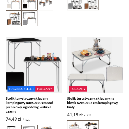
NASZ BESTSELLER
POLECANY
POLECANY
Stolik turystyczny składany
Stolik turystyczny, składany na
kempingowy 80x60x70 cm stół
biwak 62x40x25 cm kempingowy,
piknikowy, ogrodowy, walizka
biały
czarny
41,19 zł
/
szt.
74,49 zł
/
szt.