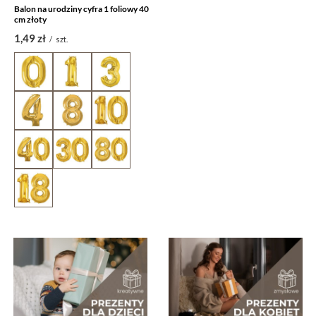
Balon na urodziny cyfra 1 foliowy 40
cm złoty
1,49 zł
/
szt.