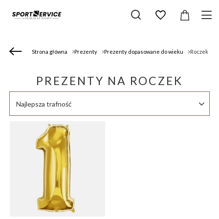
Strona główna
Prezenty
Prezenty dopasowane do wieku
Roczek
PREZENTY NA ROCZEK
Zmień sortowanie
Najlepsza trafność