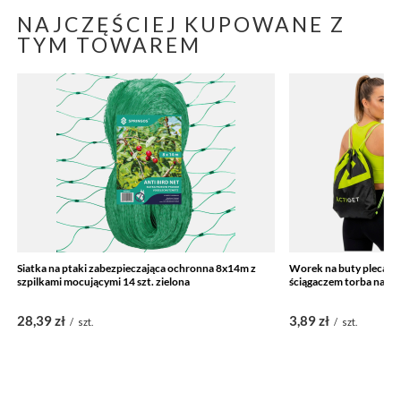
NAJCZĘŚCIEJ KUPOWANE Z
TYM TOWAREM
Siatka na ptaki zabezpieczająca ochronna 8x14m z
Worek na buty plecak 
szpilkami mocującymi 14 szt. zielona
ściągaczem torba na tre
28,39 zł
3,89 zł
/
szt.
/
szt.