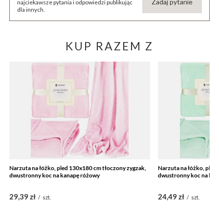
Zadaj pytanie
najciekawsze pytania i odpowiedzi publikując
dla innych.
KUP RAZEM Z
Narzuta na łóżko, pled 130x180 cm tłoczony zygzak,
Narzuta na łóżko, pled
dwustronny koc na kanapę różowy
dwustronny koc na kan
29,39 zł
24,49 zł
/
szt.
/
szt.