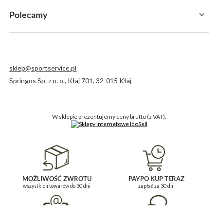
Polecamy
sklep@sportservice.pl
Springos Sp. z o. o.
,
Kłaj 701
,
32-015
Kłaj
W sklepie prezentujemy ceny brutto (z VAT).
MOŻLIWOŚĆ ZWROTU
PAYPO KUP TERAZ
wszystkich towarów do 30 dni
zapłać za 30 dni