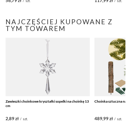
56,79 zł
117,99 zł
/
szt.
/
szt.
NAJCZĘŚCIEJ KUPOWANE Z
TYM TOWAREM
Zawieszki choinkowe kryształki sopelki na choinkę 13
Choinka sztuczna na pn
cm
2,89 zł
489,99 zł
/
szt.
/
szt.