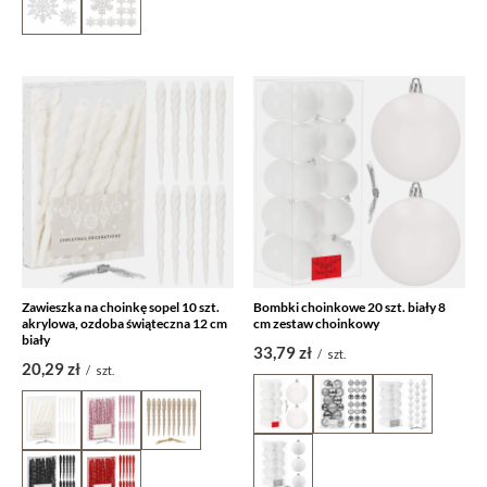
Zawieszka na choinkę sopel 10 szt.
Bombki choinkowe 20 szt. biały 8
akrylowa, ozdoba świąteczna 12 cm
cm zestaw choinkowy
biały
33,79 zł
/
szt.
20,29 zł
/
szt.