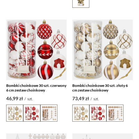
Bombki choinkowe 30 szt. czerwony
Bombki choinkowe 30 szt. złoty 6
6 cm zestaw choinkowy
cm zestaw choinkowy
46,99 zł
73,49 zł
/
szt.
/
szt.