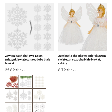
Zawieszka choinkowa 12 szt.
Zawieszka choinkowa aniołek 20cm
śnieżynki świąteczna ozdoba białe
świąteczna ozdoba biały brokat,
brokat
cekiny
25,89 zł
8,79 zł
/
szt.
/
szt.