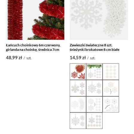
Łańcuch choinkowy 6m czerwony,
Zawieszki świateczne 8 szt.
girlanda na choinkę, średnica 7cm
śnieżynki brokatowe 8 cm białe
48,99 zł
14,59 zł
/
szt.
/
szt.