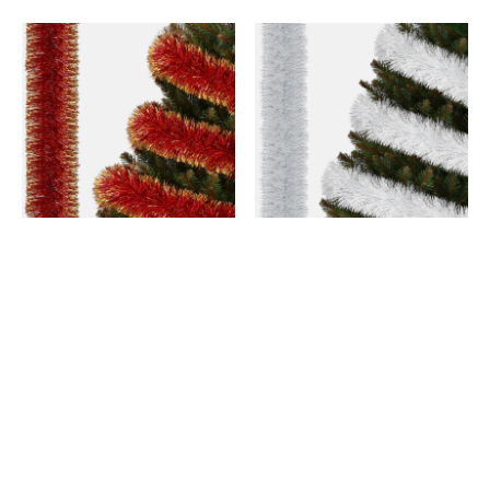
Łańcuch na choinkę 6m czerwono-
Łańcuch na choinkę 6m biało-
złoty girlanda choinkowa, średnica
srebrny girlanda choinkowa,
10cm
średnica 10cm
39,19 zł
38,19 zł
/
szt.
/
szt.