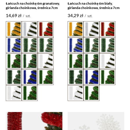
Łańcuch na choinkę 6m granatowy,
Łańcuch na choinkę 6m biały,
girlanda choinkowa, średnica 7cm
girlanda choinkowa, średnica 7cm
14,69 zł
34,29 zł
/
szt.
/
szt.