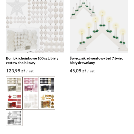
Bombki choinkowe 100 szt. biały
Świecznik adwentowy Led 7 świec
zestaw choinkowy
biały drewniany
123,99 zł
45,09 zł
/
szt.
/
szt.