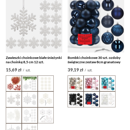
Zawieszki choinkowe białe śnieżynki
Bombki choinkowe 30 szt. ozdoby
na choinkę 8,5 cm 12 szt.
świąteczne zestaw 8cm granatowy
15,69 zł
39,19 zł
/
szt.
/
szt.