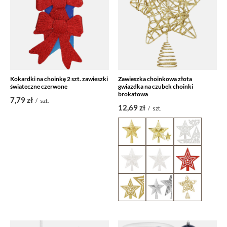
Kokardki na choinkę 2 szt. zawieszki
Zawieszka choinkowa złota
świateczne czerwone
gwiazdka na czubek choinki
brokatowa
7,79 zł
/
szt.
12,69 zł
/
szt.