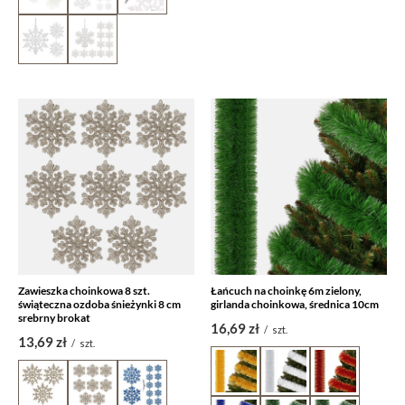
Zawieszka choinkowa 8 szt.
Łańcuch na choinkę 6m zielony,
świąteczna ozdoba śnieżynki 8 cm
girlanda choinkowa, średnica 10cm
srebrny brokat
16,69 zł
/
szt.
13,69 zł
/
szt.