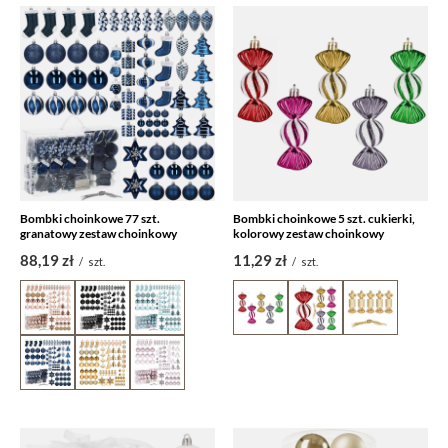
Bombki choinkowe 77 szt.
Bombki choinkowe 5 szt. cukierki,
granatowy zestaw choinkowy
kolorowy zestaw choinkowy
88,19 zł
11,29 zł
/
szt.
/
szt.