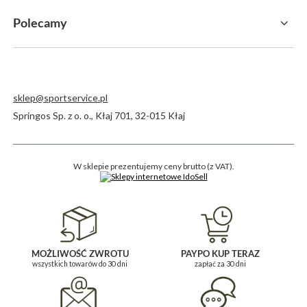
Polecamy
sklep@sportservice.pl
Springos Sp. z o. o.
,
Kłaj 701
,
32-015
Kłaj
W sklepie prezentujemy ceny brutto (z VAT).
MOŻLIWOŚĆ ZWROTU
PAYPO KUP TERAZ
wszystkich towarów do 30 dni
zapłać za 30 dni