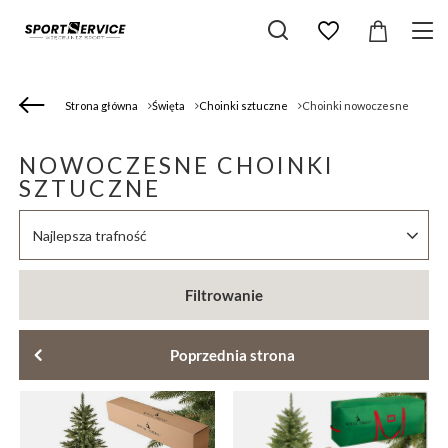
Strona główna
Święta
Choinki sztuczne
Choinki nowoczesne
NOWOCZESNE CHOINKI
SZTUCZNE
Zmień sortowanie
Najlepsza trafność
Filtrowanie
Poprzednia strona