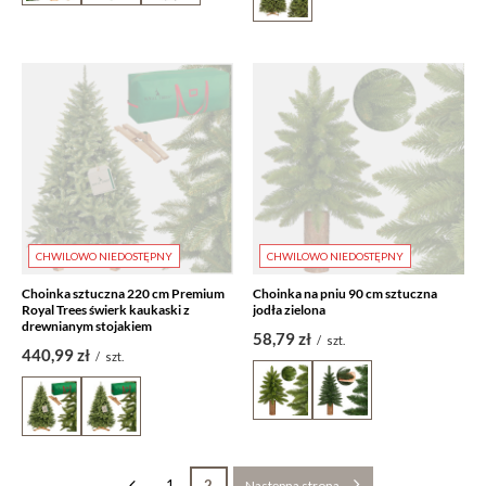
CHWILOWO NIEDOSTĘPNY
CHWILOWO NIEDOSTĘPNY
Choinka sztuczna 220 cm Premium
Choinka na pniu 90 cm sztuczna
Royal Trees świerk kaukaski z
jodła zielona
drewnianym stojakiem
58,79 zł
/
szt.
440,99 zł
/
szt.
1
2
Następna strona