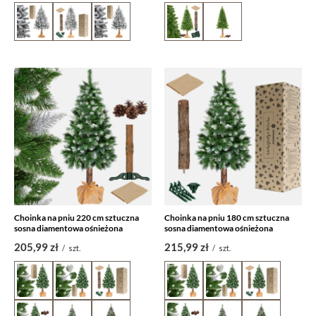
Choinka na pniu 220 cm sztuczna
Choinka na pniu 180 cm sztuczna
sosna diamentowa ośnieżona
sosna diamentowa ośnieżona
205,99 zł
215,99 zł
/
szt.
/
szt.