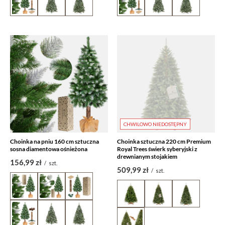
CHWILOWO NIEDOSTĘPNY
Choinka na pniu 160 cm sztuczna
Choinka sztuczna 220 cm Premium
sosna diamentowa ośnieżona
Royal Trees świerk syberyjski z
drewnianym stojakiem
156,99 zł
/
szt.
509,99 zł
/
szt.