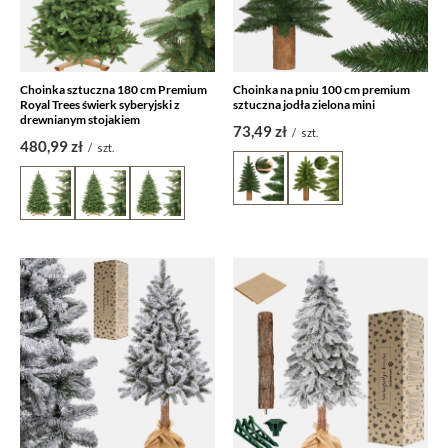
Choinka sztuczna 180 cm Premium
Choinka na pniu 100 cm premium
Royal Trees świerk syberyjski z
sztuczna jodła zielona mini
drewnianym stojakiem
73,49 zł
/
szt.
480,99 zł
/
szt.