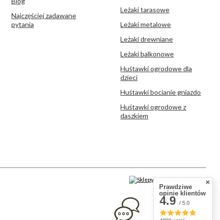
Blog
Leżaki tarasowe
Najczęściej zadawane
pytania
Leżaki metalowe
Leżaki drewniane
Leżaki balkonowe
Huśtawki ogrodowe dla
dzieci
Huśtawki bocianie gniazdo
Huśtawki ogrodowe z
daszkiem
Prawdziwe
opinie klientów
4.9
/ 5.0