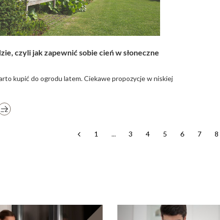
zie, czyli jak zapewnić sobie cień w słoneczne
rto kupić do ogrodu latem. Ciekawe propozycje w niskiej
1
...
3
4
5
6
7
8