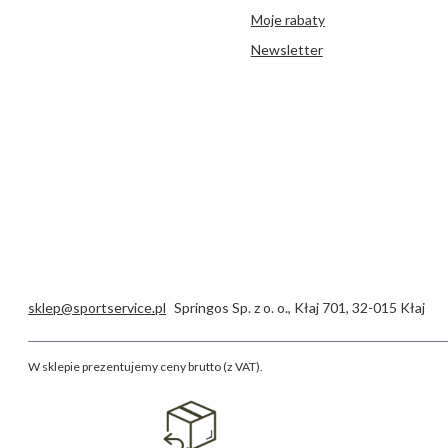
Moje rabaty
Newsletter
sklep@sportservice.pl
Springos Sp. z o. o.
,
Kłaj 701
,
32-015
Kłaj
W sklepie prezentujemy ceny brutto (z VAT).